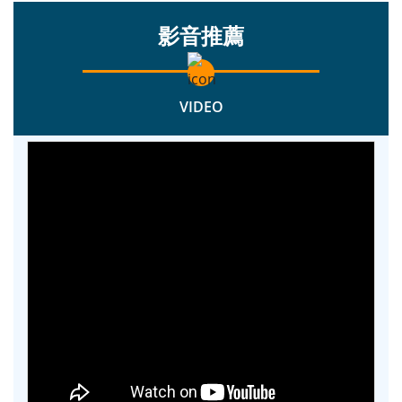
系列講座
2026李昂與當代台灣講座暨導覽
2026年5月5日（週二）15:00-17:00
李昂文藏館、中興大學人社中心主辦
more +
影音推薦
VIDEO