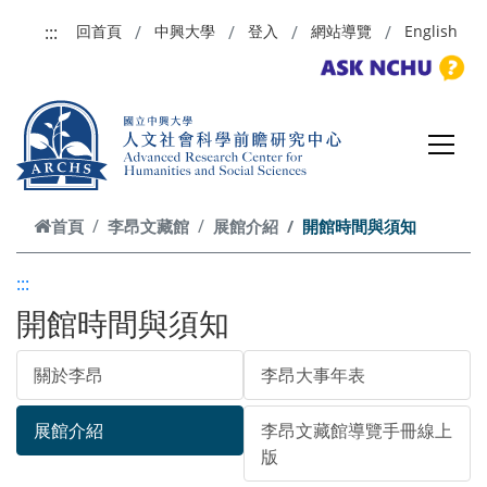
跳到主要內容
:::
回首頁
中興大學
登入
網站導覽
English
首頁
李昂文藏館
展館介紹
開館時間與須知
:::
開館時間與須知
關於李昂
李昂大事年表
展館介紹
李昂文藏館導覽手冊線上
版