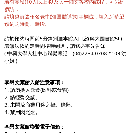
若有團體(10人以上)以及大一國文等校內課程，可另約
參訪，
請填寫前述報名表中的[團體導覽]等欄位，
填入所希望
預約之時間、時段。
請於預約時間前
5
分鐘到達本館入口處(興大圖書館5F)
若無法依約定時間準時到達，請務必事先告知。
( 中興大學人社中心聯繫電話
：(04)2284-0708 #109 洪
小姐
)
李昂文藏館入館注意事項：
1.
請勿攜入飲食
(
飲料或食物
)
。
2.
請輕聲交談。
3.
未開放商業用途之攝、錄影。
4.
禁用閃光燈。
李昂文藏館聯繫電子信箱：