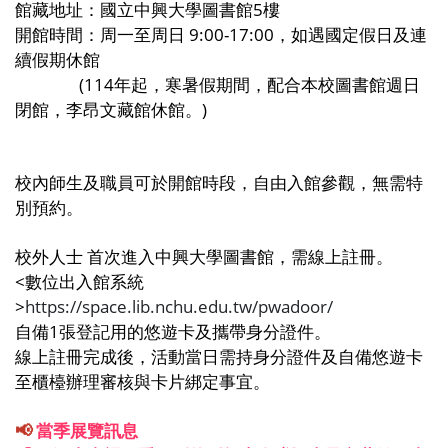
館藏地址：國立中興大學圖書館
5
樓
開館時間：周一至周日 9
:00-17:00
，如遇國定假日及連
續假期休館
(114年起，寒暑假期間，配合本校圖書館週日
閉館，李昂文藏館休館。)
校內師生及職員可於開館時段，自由入館參觀，無需特
別預約。
校外人士 首次進入中興大學圖書館，需線上註冊。
<數位出入館系統
>
https://space.lib.nchu.edu.tw/pwadoor/
自備1張登記用的悠遊卡及攜帶身分證件。
線上註冊完成後，活動當日需持身分證件及自備悠遊卡
至櫃檯辦理審核與卡片綁定事宜。
📢
當季展覽訊息