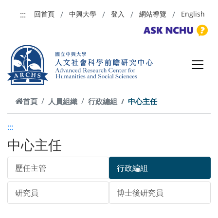
跳到主要內容
:::
回首頁
中興大學
登入
網站導覽
English
首頁
人員組織
行政編組
中心主任
:::
中心主任
歷任主管
行政編組
研究員
博士後研究員