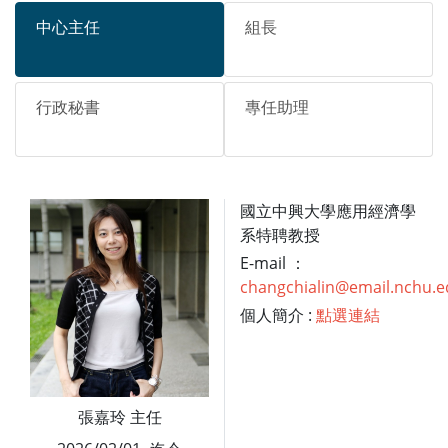
中心主任
組長
行政秘書
專任助理
國立中興大學應用經濟學
系特聘教授
E-mail ：
changchialin@email.nchu.e
個人簡介 :
點選連結
張嘉玲 主任