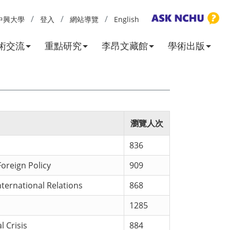
中興大學
登入
網站導覽
English
術交流
重點研究
李昂文藏館
學術出版
瀏覽人次
836
Foreign Policy
909
nternational Relations
868
1285
l Crisis
884