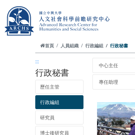
跳到主要內容
首頁
人員組織
行政編組
行政秘書
:::
中心主任
行政秘書
專任助理
歷任主管
行政編組
研究員
博士後研究員