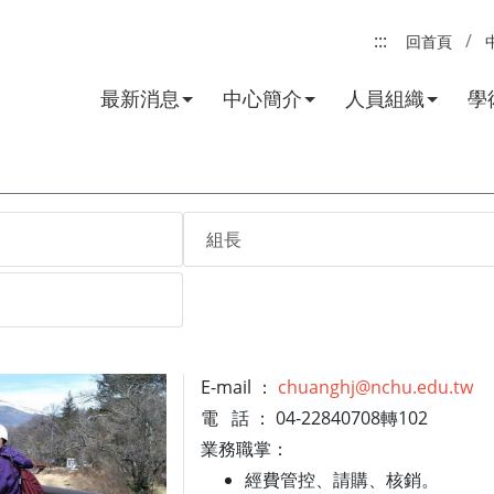
:::
回首頁
最新消息
中心簡介
人員組織
學
組長
E-mail ：
chuanghj@nchu.edu.tw
電 話 ： 04-22840708轉102
業務職掌：
經費管控、請購、核銷。