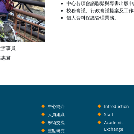
中心各項會議聯繫與專書出版申
校務會議、行政會議提案及工作
個人資料保護管理業務。
政辦事員
莊惠君
中心簡介
Introduction
人員組織
Staff
學術交流
Academic
Exchange
重點研究