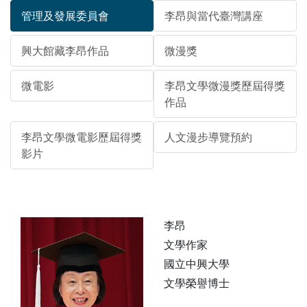
管理及發展委員會
李昂與當代臺灣講座
興大館藏李昂作品
微漫獎
微電影
李昂文學微漫獎歷屆得獎
作品
李昂文學微電影歷屆得獎
人文漫步導覽預約
影片
李昂
文學作家
國立中興大學
文學榮譽博士