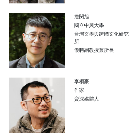
詹閔旭
國立中興大學
台灣文學與跨國文化研究
所
優聘副教授兼所長
李桐豪
作家
資深媒體人