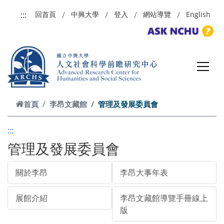
跳到主要內容
:::
回首頁
中興大學
登入
網站導覽
English
首頁
李昂文藏館
管理及發展委員會
:::
管理及發展委員會
關於李昂
李昂大事年表
展館介紹
李昂文藏館導覽手冊線上
版