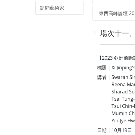
訪問藝術家
東西高峰論壇 20
場次十一、Xi J
:::
【2023 亞洲前
標題｜Xi Jinping's
講者｜Swaran Singh
Reena Marwah 
Sharad Soni (J
Tsai Tung-Chie
Tsui Chin-Kuei
Mumin Chen (N
Yih-Jye Hwang 
日期｜10月19日