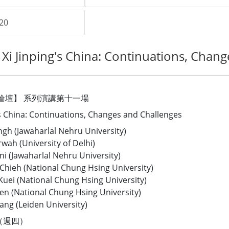
20
inping's China: Continuations, Change
瞻論壇】 系列演講第十一場
 China: Continuations, Changes and Challenges
 (Jawaharlal Nehru University)
(University of Delhi)
awaharlal Nehru University)
h (National Chung Hsing University)
 (National Chung Hsing University)
ational Chung Hsing University)
(Leiden University)
（週四）