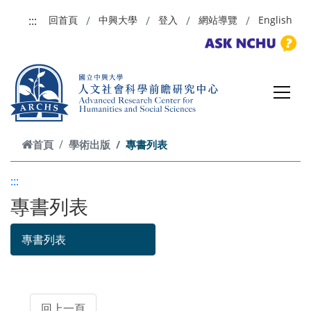
跳到主要內容
:::
回首頁
中興大學
登入
網站導覽
English
首頁
學術出版
專書列表
:::
專書列表
專書列表