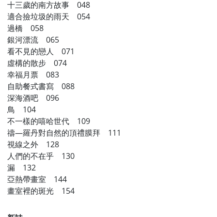
十三歲的南方故事 048
適合撿垃圾的雨天 054
過橋 058
銀河漂流 065
看不見的戀人 071
虛構的散步 074
幸福月票 083
自助餐式書寫 088
深海酒吧 096
鳥 104
不一樣的嘻哈世代 109
禱―羅丹對自然的頂禮膜拜 111
視線之外 128
人們的不在乎 130
漏 132
亞熱帶畫室 144
畫室裡的斑光 154