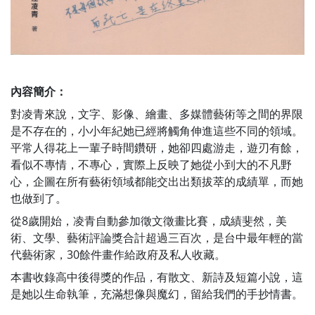
內容簡介：
對凌青來說，文字、影像、繪畫、多媒體藝術等之間的界限
是不存在的，小小年紀她已經將觸角伸進這些不同的領域。
平常人得花上一輩子時間鑽研，她卻四處游走，遊刃有餘，
看似不專情，不專心，實際上反映了她從小到大的不凡野
心，企圖在所有藝術領域都能交出出類拔萃的成績單，而她
也做到了。
從8歲開始，凌青自動參加徵文徵畫比賽，成績斐然，美
術、文學、藝術評論獎合計超過三百次，是台中最年輕的當
代藝術家，30餘件畫作給政府及私人收藏。
本書收錄高中後得獎的作品，有散文、新詩及短篇小說，這
是她以生命執筆，充滿想像與魔幻，留給我們的手抄情書。