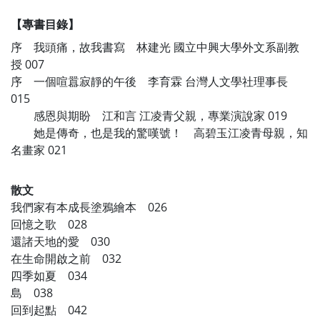
【專書目錄】
序 我頭痛，故我書寫 林建光 國立中興大學外文系副教
授 007
序 一個喧囂寂靜的午後 李育霖 台灣人文學社理事長
015
感恩與期盼 江和言 江凌青父親，專業演說家 019
她是傳奇，也是我的驚嘆號！ 高碧玉江凌青母親，知
名畫家 021
散文
我們家有本成長塗鴉繪本 026
回憶之歌 028
還諸天地的愛 030
在生命開啟之前 032
四季如夏 034
島 038
回到起點 042