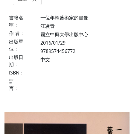
書籍名
一位年輕藝術家的畫像
稱：
江凌青
作 者：
國立中興大學出版中心
出版單
2016/01/29
位：
9789574456772
出版日
中文
期：
ISBN：
語
言：