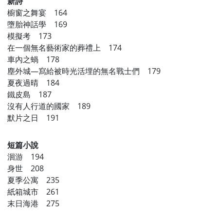
新詩
櫥窗之舞宴 164
墮胎神話學 169
模擬考 173
在一個無名藝術家的葬禮上 174
車內之蝸 178
塵外城―寫給被時光活埋的無名戰士們 179
夏夜過晴 184
鐵皮島 187
沒有人行道的國家 189
默片之日 191
短篇小說
洄游 194
身世 208
夏季公寓 235
紙箱城市 261
末日海港 275