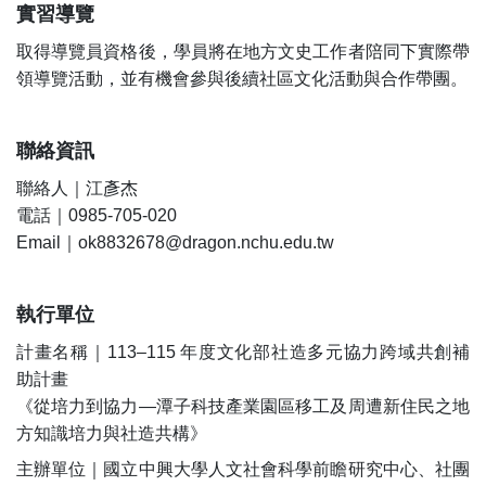
實習導覽
取得導覽員資格後，學員將在地方文史工作者陪同下實際帶
領導覽活動，並有機會參與後續社區文化活動與合作帶團。
聯絡資訊
聯絡人｜江彥杰
電話｜0985-705-020
Email｜ok8832678@dragon.nchu.edu.tw
執行單位
計畫名稱｜113–115 年度文化部社造多元協力跨域共創補
助計畫
《從培力到協力—潭子科技產業園區移工及周遭新住民之地
方知識培力與社造共構》
主辦單位｜國立中興大學人文社會科學前瞻研究中心、社團