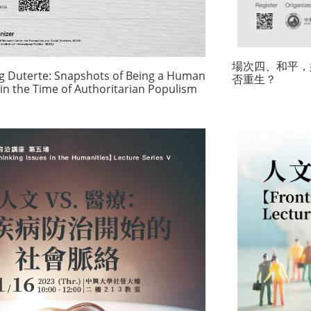
場次四、和平，
Duterte: Snapshots of Being a Human
否重生？
in the Time of Authoritarian Populism