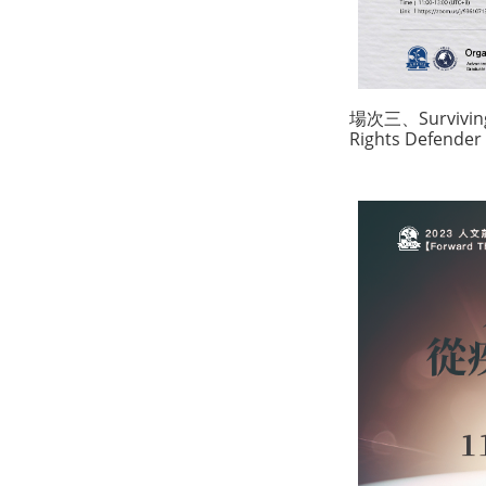
場次三、Surviving 
Rights Defender 