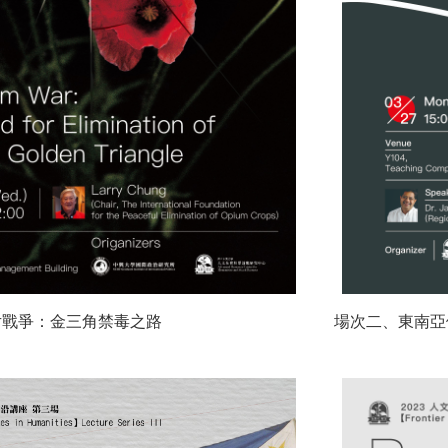
片戰爭：金三角禁毒之路
場次二、東南亞