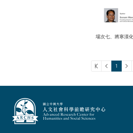
場次七、將寒漠
1