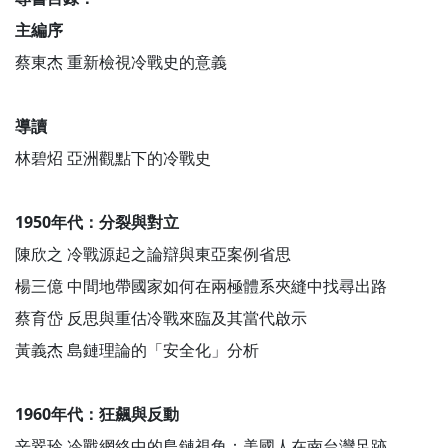
主編序
蔡東杰 重新檢視冷戰史的意義
導讀
林碧炤 亞洲觀點下的冷戰史
1950年代：分裂與對立
陳欣之 冷戰源起之論辯與東亞案例省思
楊三億 中間地帶國家如何在兩極體系夾縫中找尋出路
蔡育岱 反思與重估冷戰來臨及其當代啟示
黃義杰 島鏈理論的「安全化」分析
1960年代：狂飆與反動
辛翠玲 冷戰網絡中的島鏈視角：美國人在南台灣足跡