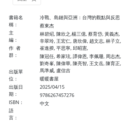
書籍名
冷戰、島鏈與亞洲：台灣的觀點與反思
稱：
蔡東杰
主
林碧炤, 陳欣之,楊三億, 蔡育岱, 黃義杰,
編：
辛翠玲, 王宏仁, 唐欣偉, 趙文志, 林子立,
作 者
崔進揆, 平思寧, 邱昭憲,
群：
陳冠任, 希家玹, 譚偉恩, 李佩珊, 周志杰,
劉奇峯, 陳偉華, 陳亮智, 王文岳, 陳育正,
馬準威, 盧信吉
出版單
位：
暖暖書屋
出版日
2025/04/15
期：
9786267457276
ISBN：
中文
語
言：