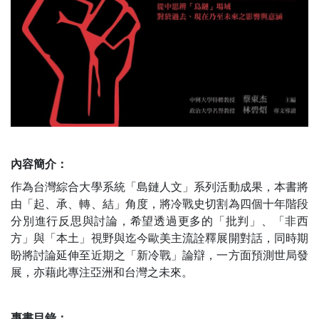
內容簡介：
作為台灣綜合大學系統「島鏈人文」系列活動成果，本書將
由「起、承、轉、結」角度，將冷戰史切割為四個十年階段
分別進行反思與討論，希望透過更多的「批判」、「非西
方」與「本土」視野與迄今歐美主流詮釋展開對話，同時期
盼將討論延伸至近期之「新冷戰」論辯，一方面預測世局發
展，亦藉此專注亞洲和台灣之未來。
專書目錄：