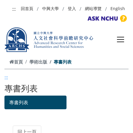
跳到主要內容
:::
回首頁
中興大學
登入
網站導覽
English
首頁
學術出版
專書列表
:::
專書列表
專書列表