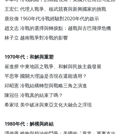
王宏仁 代理人戰爭、核武競賽與新興國家的挑戰
唐欣偉 1960年代冷戰經驗對2020年代的啟示
趙文志 冷戰的選擇與轉捩點：越戰與古巴飛彈危機
林子立 越南戰爭對冷戰的影響
1970年代：和解與重塑
崔進揆 中東地區之戰爭、和解與民族主義發展
平思寧 國關大理論是否現在還能適用？
邱昭憲 冷戰結構轉型與戰略三角之演進
陳冠任 冷戰真的結束了嗎？
希家玹 美中破冰與東亞文化大融合之浮現
1980年代：解構與終結
譚偉恩 槍炮與奶油的鬥爭：美國的「異常」軍事支出