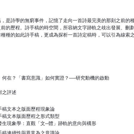
稿，是詩學的無窮事件，記憶了走向一首詩最完美的那刻之前的
之前的歷程。詩手稿的時空間，所容納文字跡軌之歧出發展、刪
前種種的如此詩手稿，更成為探析一首詩定稿時，可以引為線索
」何在？「書寫意識」如何實證？──研究動機的啟動
獻之評述
手稿文本之版面歷程現象論
手稿文本版面歷程之形式類型
發生現象學：直觀「文─體」跡軌的意向與構形
手稿連續性與異常為之意識論