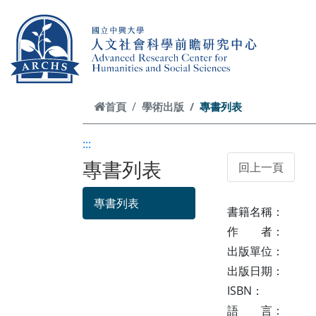
跳到主要內容
首頁
學術出版
專書列表
:::
專書列表
專書列表
書籍名稱：
作 者：
出版單位：
出版日期：
ISBN：
語 言：