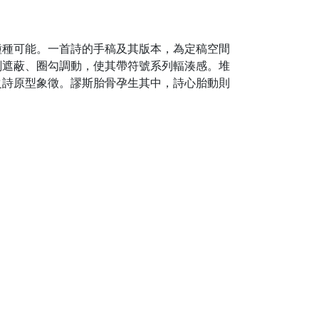
種種可能。一首詩的手稿及其版本，為定稿空間
劃遮蔽、圈勾調動，使其帶符號系列輻湊感。堆
之詩原型象徵。謬斯胎骨孕生其中，詩心胎動則