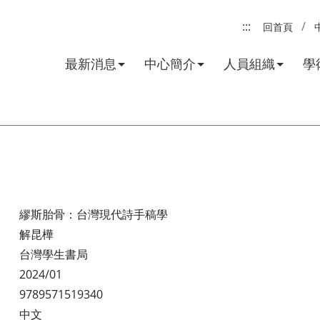
:::
回首頁
最新消息
中心簡介
人員組織
學
繆斯胎骨：台灣現代詩手稿學
解昆樺
台灣學生書局
2024/01
9789571519340
中文